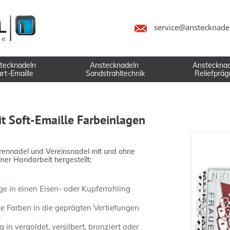
service@anstecknade
tecknadeln
Anstecknadeln
Ansteckna
rt-Emaille
Sandstrahltechnik
Reliefprä
t Soft-Emaille Farbeinlagen
Ehrennadel und Vereinsnadel mit und ohne
ner Handarbeit hergestellt:
e in einen Eisen- oder Kupferrohling
le Farben in die geprägten Vertiefungen
 in vergoldet, versilbert, bronziert oder