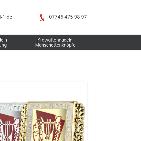
l-1.de
07746 475 98 97
deln
Krawattennadeln
gung
Manschettenknöpfe