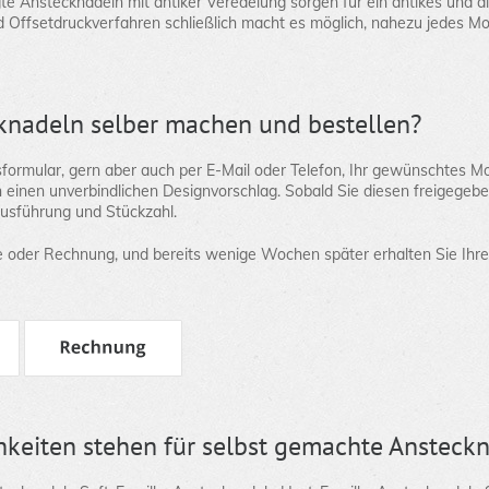
e Anstecknadeln mit antiker Veredelung sorgen für ein antikes und a
d Offsetdruckverfahren schließlich macht es möglich, nahezu jedes Mo
knadeln selber machen und bestellen?
sformular, gern aber auch per E-Mail oder Telefon, Ihr gewünschtes Mo
 einen unverbindlichen Designvorschlag. Sobald Sie diesen freigegebe
usführung und Stückzahl.
e oder Rechnung, und bereits wenige Wochen später erhalten Sie Ihre
keiten stehen für selbst gemachte Ansteckn