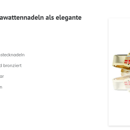
awattennadeln als elegante
nstecknadeln
nd bronziert
ar
en